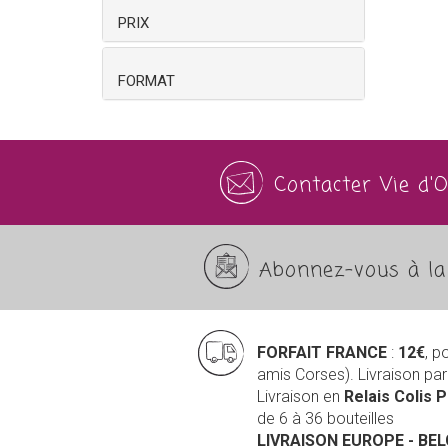
PRIX
FORMAT
Contacter Vie d'
Abonnez-vous à la 
FORFAIT FRANCE
:
12€
, p
amis Corses). Livraison pa
Livraison en
Relais Colis 
de 6 à 36 bouteilles
LIVRAISON EUROPE
- BE