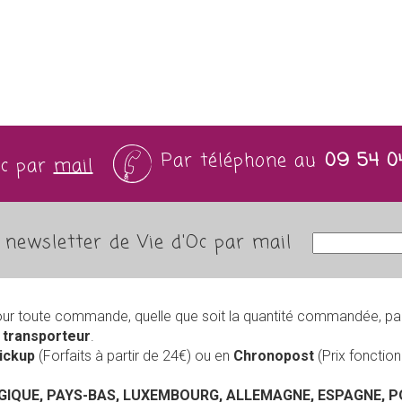
Par téléphone au
09 54 0
Oc par
mail
newsletter de Vie d'Oc par mail
our toute commande, quelle que soit la quantité commandée, pa
r
transporteur
.
Pickup
(Forfaits à partir de 24€) ou en
Chronopost
(Prix foncti
LGIQUE, PAYS-BAS, LUXEMBOURG, ALLEMAGNE, ESPAGNE, 