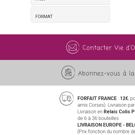
FORMAT
Contacter Vie d'
Abonnez-vous à la 
FORFAIT FRANCE
:
12€
, p
amis Corses). Livraison pa
Livraison en
Relais Colis 
de 6 à 36 bouteilles
LIVRAISON EUROPE
- BE
(Prix fonction du nombre 