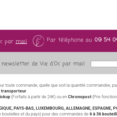
Par téléphone au
09 54 0
Oc par
mail
newsletter de Vie d'Oc par mail
our toute commande, quelle que soit la quantité commandée, pa
r
transporteur
.
Pickup
(Forfaits à partir de 24€) ou en
Chronopost
(Prix foncti
LGIQUE, PAYS-BAS, LUXEMBOURG, ALLEMAGNE, ESPAGNE, 
de bouteilles et du pays) pour des commandes de
6 à 36 boutei