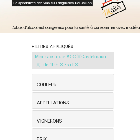
FILTRES APPLIQUÉS
×
Minervois rosé AOC
Castelmaure
×
×
×
- de 10 €
75 cl
COULEUR
APPELLATIONS
VIGNERONS
PRIX