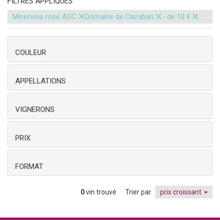
FILTRES APPLIQUÉS
×
×
×
Minervois rosé AOC
Domaine de Cazaban
- de 10 €
COULEUR
APPELLATIONS
VIGNERONS
PRIX
FORMAT
0
vin trouvé
Trier par
prix croissant