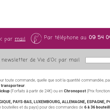
Par téléphone au
09 54 0
Oc par
mail
newsletter de Vie d'Oc par mail
our toute commande, quelle que soit la quantité commandée, pa
r
transporteur
.
Pickup
(Forfaits à partir de 24€) ou en
Chronopost
(Prix foncti
LGIQUE, PAYS-BAS, LUXEMBOURG, ALLEMAGNE, ESPAGNE, 
de bouteilles et du pays) pour des commandes de
6 à 36 boutei