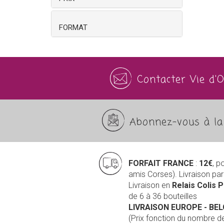
FORMAT
Contacter Vie d'
Abonnez-vous à la 
FORFAIT FRANCE
:
12€
, p
amis Corses). Livraison pa
Livraison en
Relais Colis 
de 6 à 36 bouteilles
LIVRAISON EUROPE
- BE
(Prix fonction du nombre 