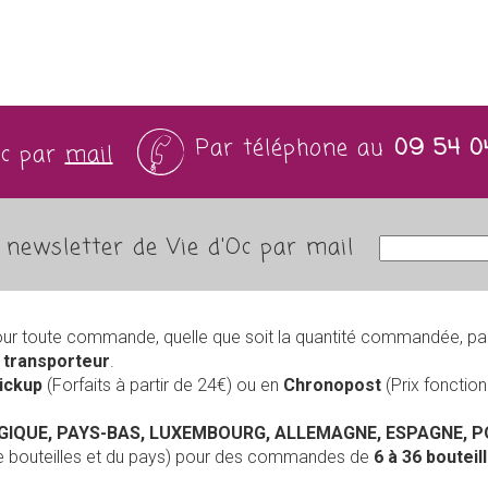
Par téléphone au
09 54 0
Oc par
mail
newsletter de Vie d'Oc par mail
our toute commande, quelle que soit la quantité commandée, pa
r
transporteur
.
Pickup
(Forfaits à partir de 24€) ou en
Chronopost
(Prix foncti
LGIQUE, PAYS-BAS, LUXEMBOURG, ALLEMAGNE, ESPAGNE, 
de bouteilles et du pays) pour des commandes de
6 à 36 boutei