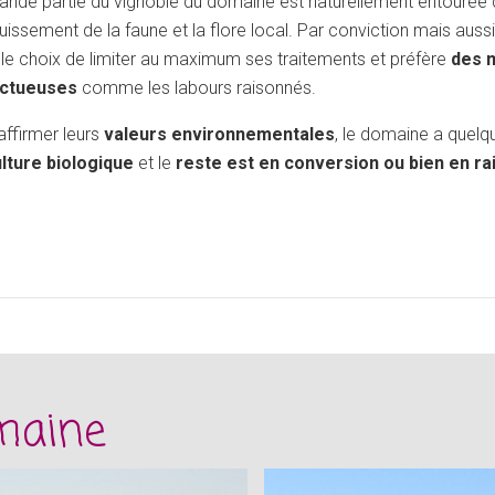
ande partie du vignoble du domaine est naturellement entourée d
issement de la faune et la flore local. Par conviction mais aus
it le choix de limiter au maximum ses traitements et préfère
des m
ctueuses
comme les labours raisonnés.
’affirmer leurs
valeurs environnementales
, le domaine a quelq
lture biologique
et le
reste est en conversion ou bien en ra
maine