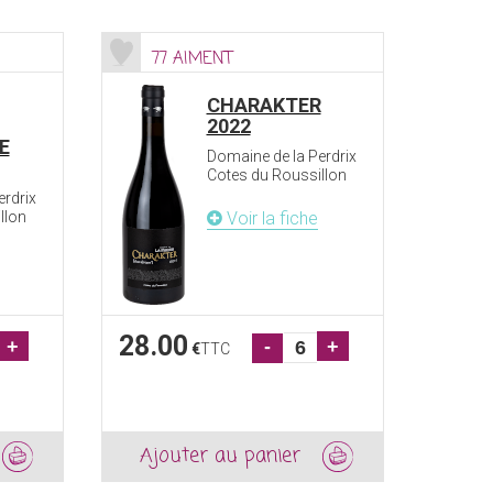
77 AIMENT
CHARAKTER
2022
E
Domaine de la Perdrix
Cotes du Roussillon
erdrix
llon
Voir la fiche
28.00
+
-
+
€
TTC
Ajouter au panier