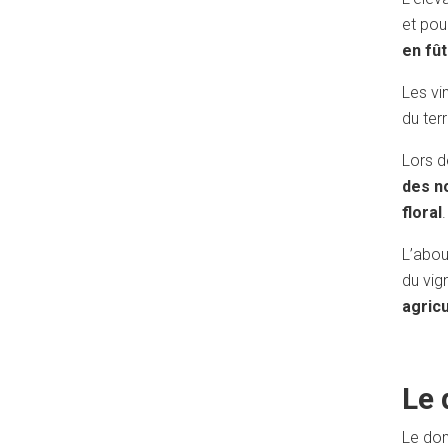
et pou
en fû
Les vin
du ter
Lors d
des n
floral
L’abou
du vig
agricu
Le 
Le dom