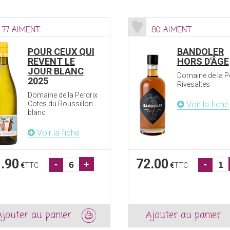
77 AIMENT
80 AIMENT
POUR CEUX QUI
BANDOLER
REVENT LE
HORS D'ÂGE
JOUR BLANC
Domaine de la P
2025
Rivesaltes
Domaine de la Perdrix
Cotes du Roussillon
Voir la fiche
blanc
Voir la fiche
.90
72.00
-
+
-
€
TTC
€
TTC
Ajouter au panier
Ajouter au panier