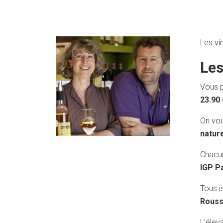
Les vi
Les
Vous 
23.90
On vou
natur
Chacun
IGP P
Tous i
Rouss
L’élev