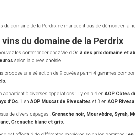
ns du domaine de la Perdrix ne manquent pas de démontrer la ric
 vins du domaine de la Perdrix
pouvez les commander chez Vie d’Oc
à des prix domaine et a
 euros
selon la cuvée choisie.
s propose une sélection de 9 cuvées parmi 4 gammes comporta
els.
 appartient à diverses appellations : il y en a 4 en
AOP Côtes du
ays d’Oc
, 1 en
AOP Muscat de Rivesaltes
et 3 en
AOP Rivesal
ssus de divers cépages :
Grenache noir, Mourvèdre, Syrah, Mu
ane, Grenache blanc et gris.
age est effectué de différentes manières selon les gammes :
en 