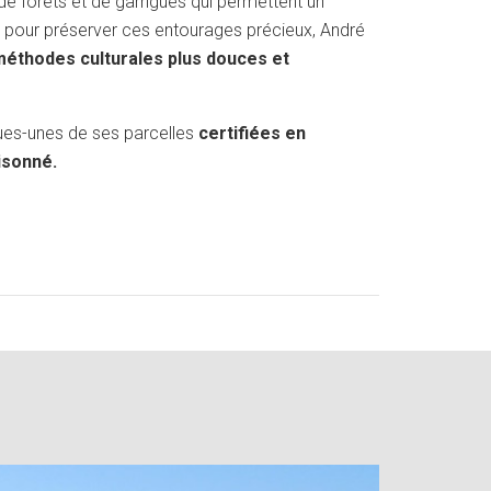
e forêts et de garrigues qui permettent un
si pour préserver ces entourages précieux, André
éthodes culturales plus douces et
ues-unes de ses parcelles
certifiées en
isonné.