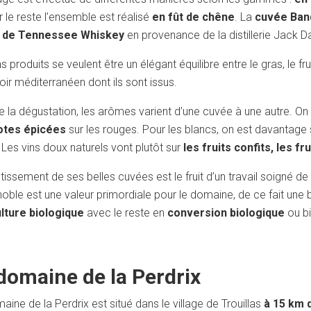
r le reste l’ensemble est réalisé
en fût de chêne
. La
cuvée Ban
t de Tennessee Whiskey
en provenance de la distillerie Jack Da
s produits se veulent être un élégant équilibre entre le gras, le fru
roir méditerranéen dont ils sont issus.
e la dégustation, les arômes varient d’une cuvée à une autre. On 
otes épicées
sur les rouges. Pour les blancs, on est davantage
. Les vins doux naturels vont plutôt sur
les fruits confits, les f
tissement de ses belles cuvées est le fruit d’un travail soigné de
noble est une valeur primordiale pour le domaine, de ce fait une
lture biologique
avec le reste en
conversion biologique
ou b
domaine de la Perdrix
aine de la Perdrix est situé dans le village de Trouillas
à 15 km 