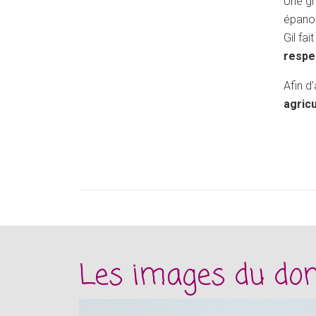
Une gr
épanou
Gil fa
respe
Afin d
agricu
Les images du do