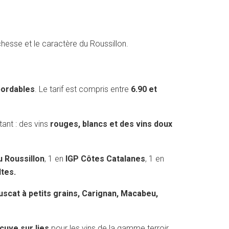
hesse et le caractère du Roussillon.
bordables
. Le tarif est compris entre
6.90 et
nt : des vins
rouges, blancs et des vins doux
 Roussillon
, 1 en
IGP Côtes Catalanes
, 1 en
tes.
scat à petits grains, Carignan, Macabeu,
cuve sur lies
pour les vins de la gamme terroir