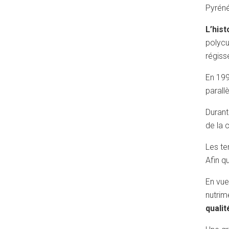
Pyréné
L’his
polycu
régiss
En 199
parall
Durant
de la 
Les te
Afin q
En vue
nutrim
qualit