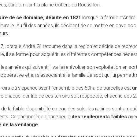
es, surplombant la plaine côtière du Roussillon.
toire de ce domaine, débute en 1821
lorsque la famille d’André 
lturelle. Au fil des années, ils décident de se mettre en cave coo
eurs.
7, lorsque André Gil retourne dans la région et décide de reprend
èle, il se forme pour acquérir les différentes compétences néces
 les années qui suivent, il va faire évoluer son exploitation en s
coopérative et en s’associant à la famille Janicot qui lui permett
rroirs où s’épanouissent l’ensemble des 50ha de parcelles est
un
ue chaque identité de ces terroirs soit respectée, chacune des 2
 de la faible disponibilité en eau des sols, les racines sont am
ents. Ce phénomène donne lieu à
des rendements faibles
ave
é de la vendange.