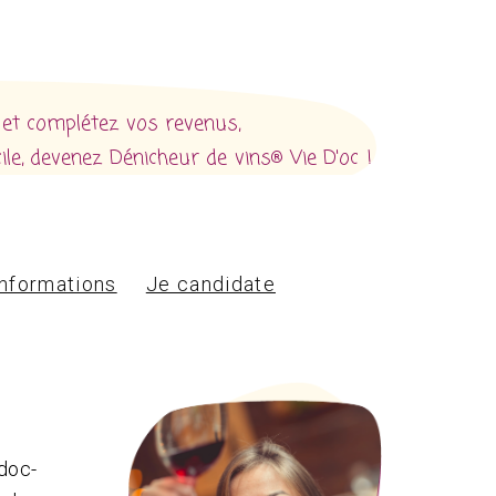
 et complétez vos revenus,
le, devenez Dénicheur de vins® Vie D'oc !
nformations
Je candidate
edoc-