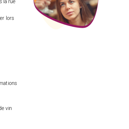
 la rue
er lors
imations
de vin