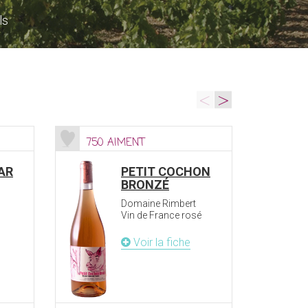
ls
<
>
750 AIMENT
1393
AR
PETIT COCHON
BRONZÉ
Domaine Rimbert
Vin de France rosé
Voir la fiche