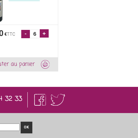
0
-
+
€
TTC
uter au panier
4 32 33
OK