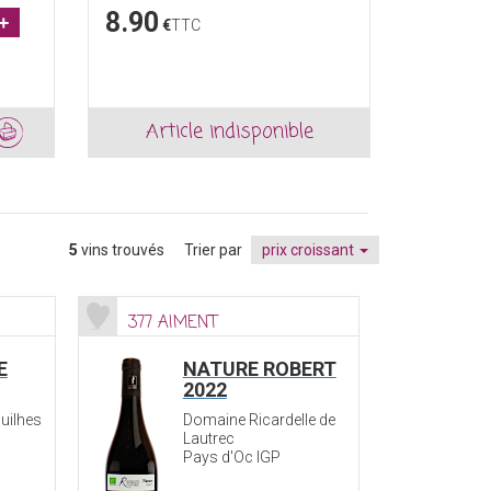
8.90
9.60
+
€
TTC
€
Article indisponible
Ajout
5
vins trouvés
Trier par
prix croissant
377 AIMENT
E
NATURE ROBERT
2022
uilhes
Domaine Ricardelle de
Lautrec
Pays d'Oc IGP