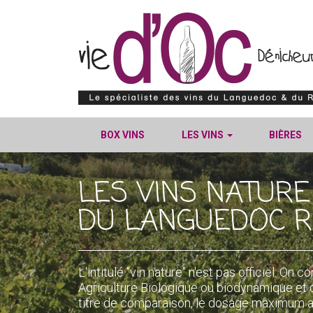
BOX VINS
LES VINS
BIÈRES
LES VINS NATURE
DU LANGUEDOC R
L'intitulé "vin nature" n'est pas officiel. On
Agriculture Biologique ou biodynamique et do
titre de comparaison, le dosage maximum a