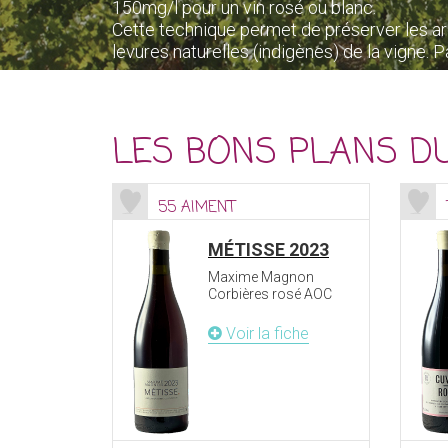
150mg/l pour un vin rosé ou blanc.
Cette technique permet de préserver les ar
levures naturelles (indigènes) de la vigne. Pa
LES BONS PLANS D
55 AIMENT
MÉTISSE 2023
Maxime Magnon
Corbières rosé AOC
Voir la fiche