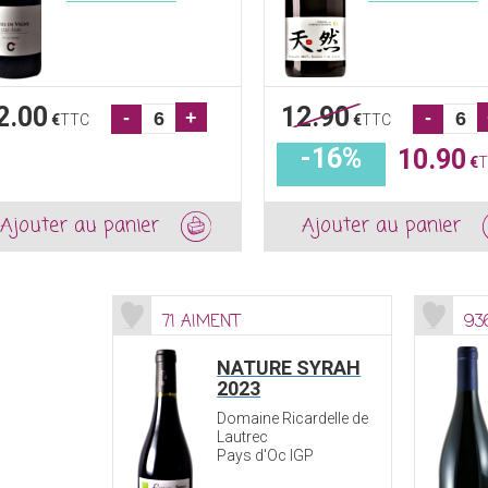
2.00
12.90
-
+
-
€
TTC
€
TTC
-16%
10.90
€
T
Ajouter au panier
Ajouter au panier
71 AIMENT
93
NATURE SYRAH
2023
Domaine Ricardelle de
Lautrec
Pays d'Oc IGP