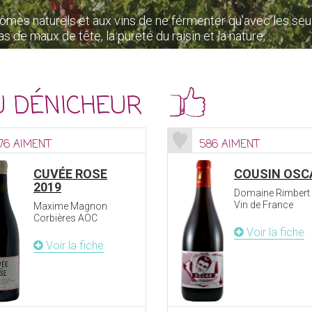
ômes naturels et aux vins de ne fermenter qu'avec les seu
s de maux de tête, la pureté du raisin et la nature, ...
U DÉNICHEUR
76 AIMENT
586 AIMENT
CUVÉE ROSE
COUSIN OSC
2019
Domaine Rimbert
Vin de France
Maxime Magnon
Corbières AOC
Voir la fiche
Voir la fiche