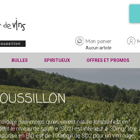
Mon panier
Aucun article
BULLES
SPIRITUEUX
OFFRES ET PROMOS
OUSSILLON
 considère néanmoins qu'un vin est nature lorsqu'il est en
nt le niveau de souffre (SO2) est inférieur à 30mg/ litre.
utorisé en BIO est de 100mg/l de SO2 pour un vin rouge,