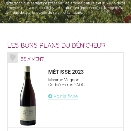
Cette technique permet de préserver les arômes naturels et aux vins de ne
fermenter qu'avec les seuls levures naturelles (indigènes) de la vigne. Pas
de maux de tête, la pureté du raisin et la nature, ...
LES BONS PLANS DU DÉNICHEUR
55 AIMENT
MÉTISSE 2023
Maxime Magnon
Corbières rosé AOC
Voir la fiche