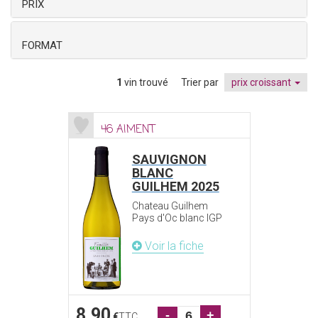
PRIX
FORMAT
1
vin trouvé
Trier par
prix croissant
46 AIMENT
SAUVIGNON
BLANC
GUILHEM 2025
Chateau Guilhem
Pays d'Oc blanc IGP
Voir la fiche
8.90
-
+
€
TTC