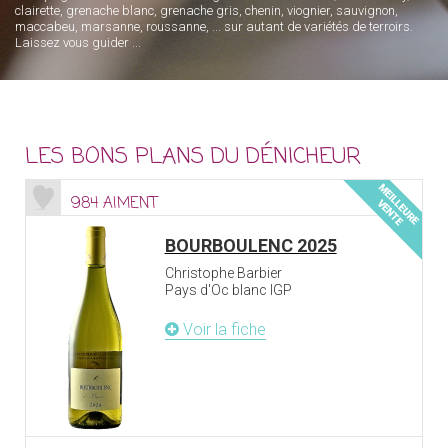
clairette, grenache blanc, grenache gris, chenin, viognier, sauvignon,
maccabeu, marsanne, roussanne, ... sur autant de variétés de terroirs.
Laissez vous guider ...
LES BONS PLANS DU DÉNICHEUR
984 AIMENT
BOURBOULENC 2025
Christophe Barbier
Pays d'Oc blanc IGP
Voir la fiche