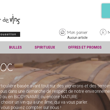
Mon panier
Aucun article
BULLES
SPIRITUEUX
OFFRES ET PROMOS
'OC
rticulière basée avant tout sur des vignerons et des terroir
tous dans une démarche de respect de notre environneme
 BIO ou en BIODYNAMIE ou encore NATURE.
 choisir un vin qui a une âme, qui va vous parler.
é, vous pouvez compter sur nous !