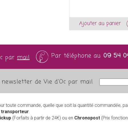
Ajouter au panier
Par téléphone au
09 54 0
Oc par
mail
newsletter de Vie d'Oc par mail
our toute commande, quelle que soit la quantité commandée, pa
r
transporteur
.
Pickup
(Forfaits à partir de 24€) ou en
Chronopost
(Prix foncti