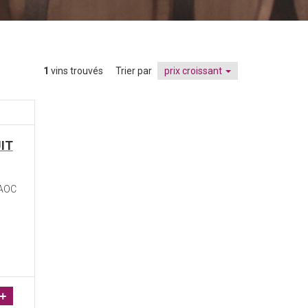
1
vins trouvés
Trier par
prix croissant
UIT
 AOC
+