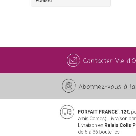
FORMAT
Contacter Vie d'
Abonnez-vous à la 
FORFAIT FRANCE
:
12€
, p
amis Corses). Livraison pa
Livraison en
Relais Colis 
de 6 à 36 bouteilles