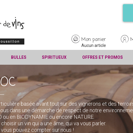
Mon panier
Aucun article
BULLES
SPIRITUEUX
OFFRES ET PROMOS
'OC
rticulière basée avant tout sur des vignerons et des terroir
tous dans une démarche de respect de notre environneme
 BIO ou en BIODYNAMIE ou encore NATURE.
 choisir un vin qui a une âme, qui va vous parler.
é, vous pouvez compter sur nous !