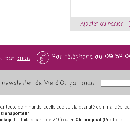
Ajouter au panier
Par téléphone au
09 54 0
Oc par
mail
newsletter de Vie d'Oc par mail
our toute commande, quelle que soit la quantité commandée, pa
r
transporteur
.
Pickup
(Forfaits à partir de 24€) ou en
Chronopost
(Prix foncti