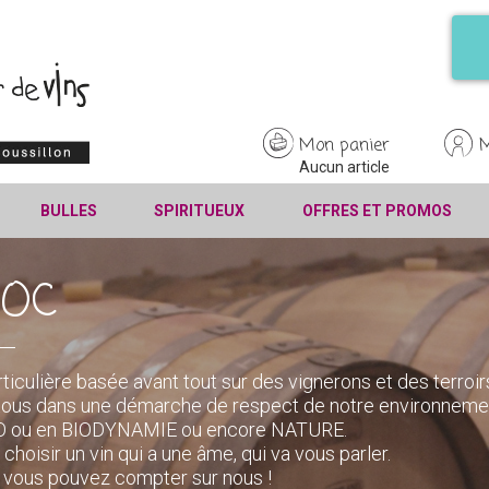
Mon panier
Aucun article
BULLES
SPIRITUEUX
OFFRES ET PROMOS
'OC
rticulière basée avant tout sur des vignerons et des terroir
tous dans une démarche de respect de notre environneme
 BIO ou en BIODYNAMIE ou encore NATURE.
 choisir un vin qui a une âme, qui va vous parler.
é, vous pouvez compter sur nous !