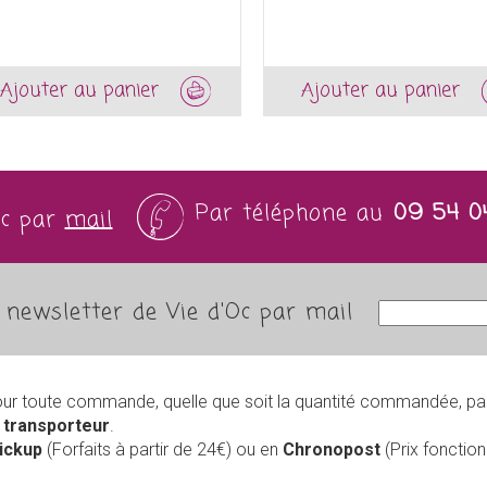
Ajouter au panier
Ajouter au panier
Par téléphone au
09 54 0
Oc par
mail
newsletter de Vie d'Oc par mail
our toute commande, quelle que soit la quantité commandée, pa
r
transporteur
.
Pickup
(Forfaits à partir de 24€) ou en
Chronopost
(Prix foncti