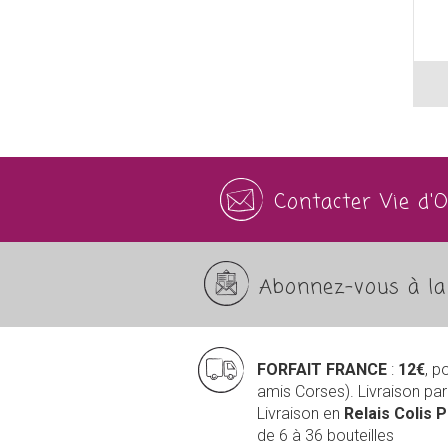
Contacter Vie d'
Abonnez-vous à la 
FORFAIT FRANCE
:
12€
, p
amis Corses). Livraison pa
Livraison en
Relais Colis 
de 6 à 36 bouteilles