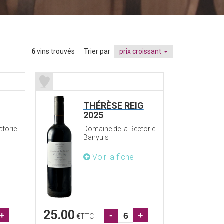
6
vins trouvés
Trier par
prix croissant
THÉRÈSE REIG
2025
ctorie
Domaine de la Rectorie
Banyuls
Voir la fiche
25.00
+
-
+
€
TTC