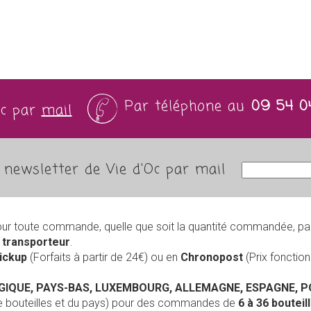
Par téléphone au
09 54 0
Oc par
mail
newsletter de Vie d'Oc par mail
our toute commande, quelle que soit la quantité commandée, pa
r
transporteur
.
Pickup
(Forfaits à partir de 24€) ou en
Chronopost
(Prix foncti
LGIQUE, PAYS-BAS, LUXEMBOURG, ALLEMAGNE, ESPAGNE, 
de bouteilles et du pays) pour des commandes de
6 à 36 boutei