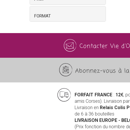
FORMAT
Contacter Vie d'
Abonnez-vous à la 
FORFAIT FRANCE
:
12€
, p
amis Corses). Livraison pa
Livraison en
Relais Colis 
de 6 à 36 bouteilles
LIVRAISON EUROPE
- BE
(Prix fonction du nombre 