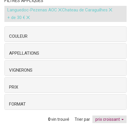
FILTRES APPLIQUÉS
×
×
Languedoc-Pezenas AOC
Chateau de Caraguilhes
×
+ de 30 €
COULEUR
APPELLATIONS
VIGNERONS
PRIX
FORMAT
0
vin trouvé
Trier par
prix croissant