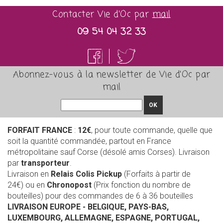
Contacter Vie d'Oc par
mail
09 54 04 32 33
Abonnez-vous à la newsletter de Vie d'Oc par
mail
OK
FORFAIT FRANCE
:
12€
, pour toute commande, quelle que
soit la quantité commandée, partout en France
métropolitaine sauf Corse (désolé amis Corses). Livraison
par
transporteur
.
Livraison en
Relais Colis Pickup
(Forfaits à partir de
24€) ou en
Chronopost
(Prix fonction du nombre de
bouteilles) pour des commandes de 6 à 36 bouteilles
LIVRAISON EUROPE
- BELGIQUE, PAYS-BAS,
LUXEMBOURG, ALLEMAGNE, ESPAGNE, PORTUGAL,