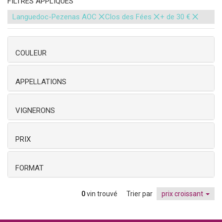
FILTRES APPLIQUÉS
×
×
×
Languedoc-Pezenas AOC
Clos des Fées
+ de 30 €
COULEUR
APPELLATIONS
VIGNERONS
PRIX
FORMAT
0
vin trouvé
Trier par
prix croissant