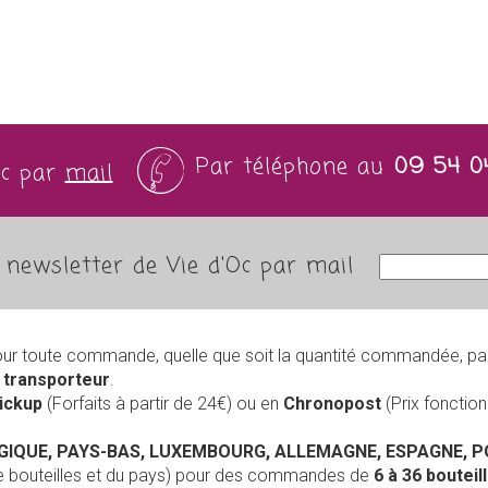
Par téléphone au
09 54 0
Oc par
mail
newsletter de Vie d'Oc par mail
our toute commande, quelle que soit la quantité commandée, pa
r
transporteur
.
Pickup
(Forfaits à partir de 24€) ou en
Chronopost
(Prix foncti
LGIQUE, PAYS-BAS, LUXEMBOURG, ALLEMAGNE, ESPAGNE, 
de bouteilles et du pays) pour des commandes de
6 à 36 boutei