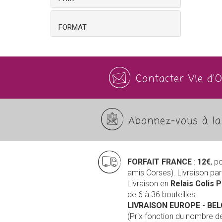
FORMAT
Contacter Vie d'
Abonnez-vous à la 
FORFAIT FRANCE
:
12€
, p
amis Corses). Livraison pa
Livraison en
Relais Colis 
de 6 à 36 bouteilles
LIVRAISON EUROPE
- BE
(Prix fonction du nombre 