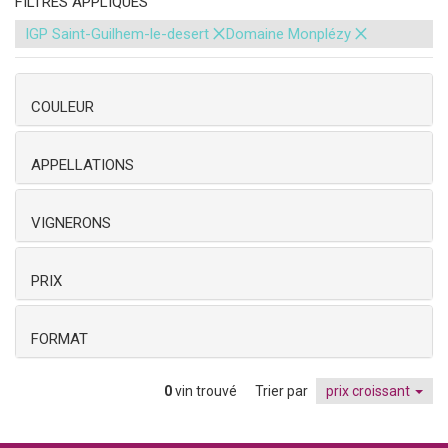
FILTRES APPLIQUÉS
×
×
IGP Saint-Guilhem-le-desert
Domaine Monplézy
COULEUR
APPELLATIONS
VIGNERONS
PRIX
FORMAT
0
vin trouvé
Trier par
prix croissant