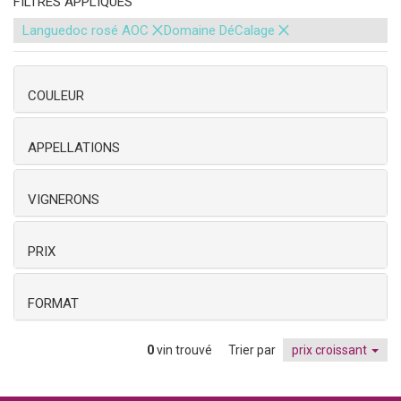
FILTRES APPLIQUÉS
×
×
Languedoc rosé AOC
Domaine DéCalage
COULEUR
APPELLATIONS
VIGNERONS
PRIX
FORMAT
0
vin trouvé
Trier par
prix croissant