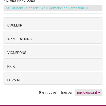
FILTRES APPLIQUÉS
×
×
St-Guilhem-le-désert IGP
Domaine de Fontsainte
COULEUR
APPELLATIONS
VIGNERONS
PRIX
FORMAT
0
vin trouvé
Trier par
prix croissant