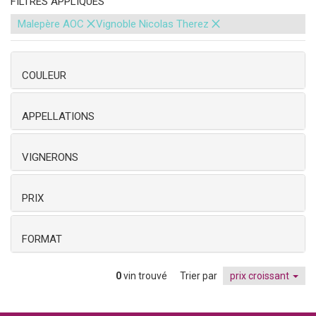
FILTRES APPLIQUÉS
×
×
Malepère AOC
Vignoble Nicolas Therez
COULEUR
APPELLATIONS
VIGNERONS
PRIX
FORMAT
0
vin trouvé
Trier par
prix croissant