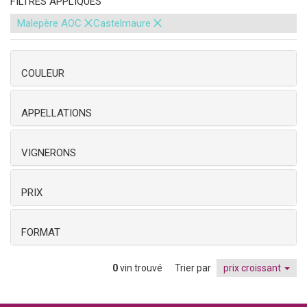
FILTRES APPLIQUÉS
×
×
Malepère AOC
Castelmaure
COULEUR
APPELLATIONS
VIGNERONS
PRIX
FORMAT
0
vin trouvé
Trier par
prix croissant