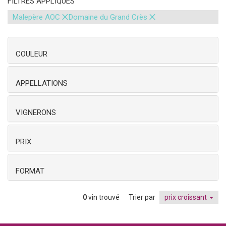
FILTRES APPLIQUÉS
×
×
Malepère AOC
Domaine du Grand Crès
COULEUR
APPELLATIONS
VIGNERONS
PRIX
FORMAT
0
vin trouvé
Trier par
prix croissant