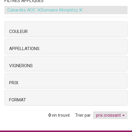
FILTRES APPLIQUÉS
×
×
Cabardès AOC
Domaine Monplézy
COULEUR
APPELLATIONS
VIGNERONS
PRIX
FORMAT
0
vin trouvé
Trier par
prix croissant