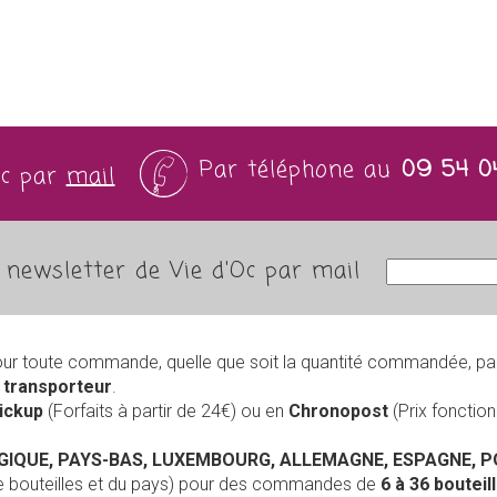
Par téléphone au
09 54 0
Oc par
mail
newsletter de Vie d'Oc par mail
our toute commande, quelle que soit la quantité commandée, pa
r
transporteur
.
Pickup
(Forfaits à partir de 24€) ou en
Chronopost
(Prix foncti
LGIQUE, PAYS-BAS, LUXEMBOURG, ALLEMAGNE, ESPAGNE, 
de bouteilles et du pays) pour des commandes de
6 à 36 boutei