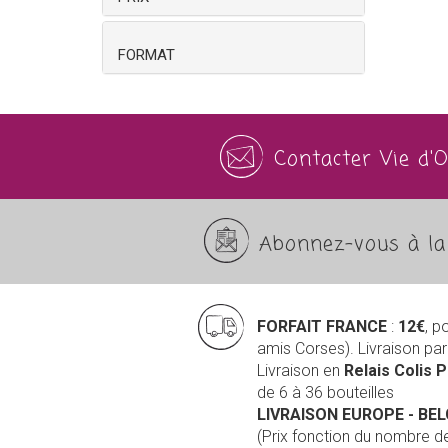
FORMAT
Contacter Vie d'
Abonnez-vous à la 
FORFAIT FRANCE
:
12€
, p
amis Corses). Livraison pa
Livraison en
Relais Colis 
de 6 à 36 bouteilles
LIVRAISON EUROPE
- BE
(Prix fonction du nombre 