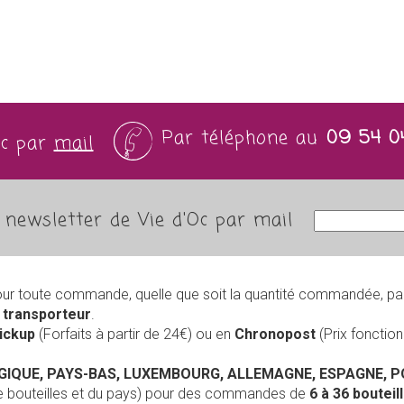
Par téléphone au
09 54 0
Oc par
mail
newsletter de Vie d'Oc par mail
our toute commande, quelle que soit la quantité commandée, pa
r
transporteur
.
Pickup
(Forfaits à partir de 24€) ou en
Chronopost
(Prix foncti
LGIQUE, PAYS-BAS, LUXEMBOURG, ALLEMAGNE, ESPAGNE, 
de bouteilles et du pays) pour des commandes de
6 à 36 boutei