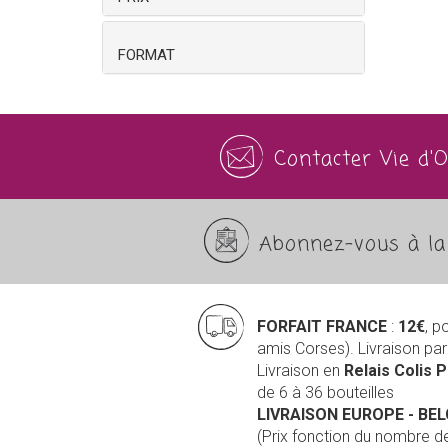
FORMAT
Contacter Vie d'
Abonnez-vous à la 
FORFAIT FRANCE
:
12€
, p
amis Corses). Livraison pa
Livraison en
Relais Colis 
de 6 à 36 bouteilles
LIVRAISON EUROPE
- BE
(Prix fonction du nombre 