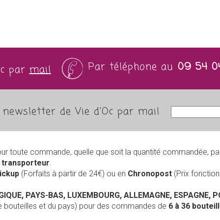
Par téléphone au
09 54 0
Oc par
mail
newsletter de Vie d'Oc par mail
our toute commande, quelle que soit la quantité commandée, pa
r
transporteur
.
Pickup
(Forfaits à partir de 24€) ou en
Chronopost
(Prix foncti
LGIQUE, PAYS-BAS, LUXEMBOURG, ALLEMAGNE, ESPAGNE, 
de bouteilles et du pays) pour des commandes de
6 à 36 boutei