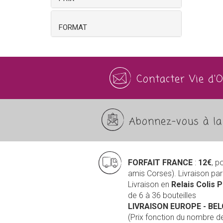
FORMAT
Contacter Vie d'
Abonnez-vous à la 
FORFAIT FRANCE
:
12€
, p
amis Corses). Livraison pa
Livraison en
Relais Colis 
de 6 à 36 bouteilles
LIVRAISON EUROPE
- BE
(Prix fonction du nombre 