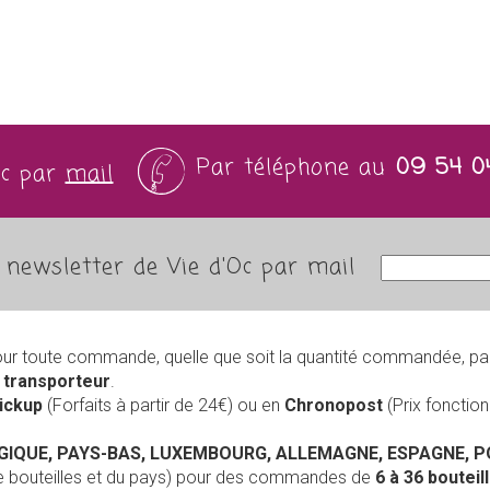
Par téléphone au
09 54 0
Oc par
mail
newsletter de Vie d'Oc par mail
our toute commande, quelle que soit la quantité commandée, pa
r
transporteur
.
Pickup
(Forfaits à partir de 24€) ou en
Chronopost
(Prix foncti
LGIQUE, PAYS-BAS, LUXEMBOURG, ALLEMAGNE, ESPAGNE, 
de bouteilles et du pays) pour des commandes de
6 à 36 boutei