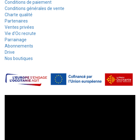
Conditions de paiement
Conditions générales de vente
Charte qualité
Partenaires
Ventes privées
Vie d'Oc recrute
Parrainage
Abonnements
Drive
Nos boutiques