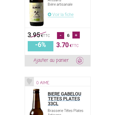
Artisans
Bière artisanale
Voir la fiche
3.95
-
+
€
TTC
-6%
3.70
€
TTC
Ajouter au panier
0 AIME
BIERE GABELOU
TETES PLATES
33CL
Brasserie Têtes Plates