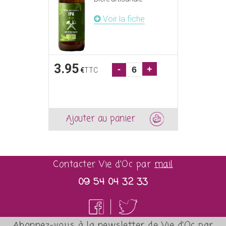
Voir la fiche
3.95
-
+
€
TTC
Ajouter au panier
Contacter Vie d'Oc par
mail
09 54 04 32 33
Abonnez-vous à la newsletter de Vie d'Oc par