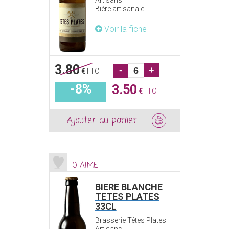
Artisans
Bière artisanale
Voir la fiche
3.80
-
+
€
TTC
-8%
3.50
€
TTC
Ajouter au panier
0 AIME
BIERE BLANCHE
TETES PLATES
33CL
Brasserie Têtes Plates